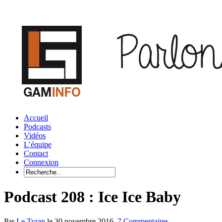
Accueil
Podcasts
Vidéos
L’équipe
Contact
Connexion
Podcast 208 : Ice Ice Baby
Par
Le Tyran
le 30 novembre 2016,
7 Commentaires