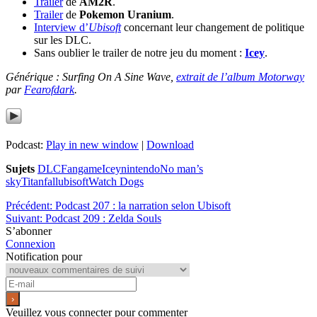
Trailer
de
AM2R
.
Trailer
de
Pokemon Uranium
.
Interview d’
Ubisoft
concernant leur changement de politique
sur les DLC.
Sans oublier le trailer de notre jeu du moment :
Icey
.
Générique : Surfing On A Sine Wave,
extrait de l’album Motorway
par
Fearofdark
.
Podcast:
Play in new window
|
Download
Sujets
DLC
Fangame
Icey
nintendo
No man’s
sky
Titanfall
ubisoft
Watch Dogs
Précédent:
Podcast 207 : la narration selon Ubisoft
Suivant:
Podcast 209 : Zelda Souls
S’abonner
Connexion
Notification pour
Veuillez vous connecter pour commenter