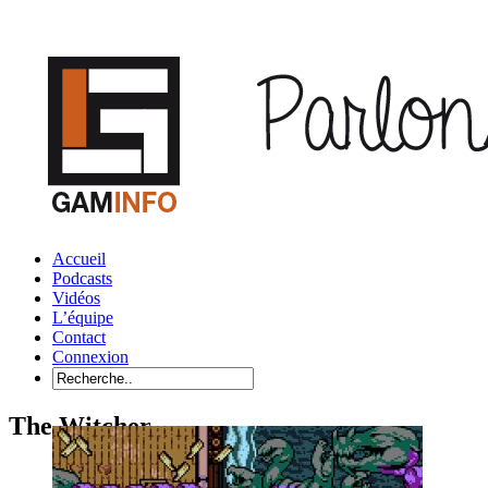
Accueil
Podcasts
Vidéos
L’équipe
Contact
Connexion
The Witcher